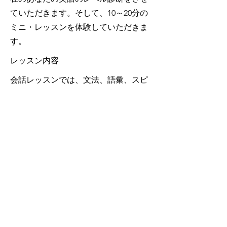
ていただきます。そして、10～20分の
ミニ・レッスンを体験していただきま
す。
レッスン内容
会話レッスンでは、文法、語彙、スピ
ーキング、リスニング、発音のすべて
を同時にご指導します！ 一度習った
ものを忘れないような反復練習できる
レッスンです。英検®・TOEIC®などの
レッスンでは、文法、語彙、発音、長
文読解、速読のすべてをご指導しま
す！英検®二次面接の練習もおこなっ
ています。